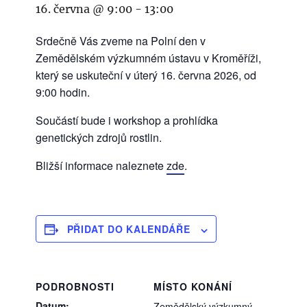
16. června @ 9:00
-
13:00
Srdečně Vás zveme na Polní den v
Zemědělském výzkumném ústavu v Kroměříži,
který se uskuteční v úterý 16. června 2026, od
9:00 hodin.
Součástí bude i workshop a prohlídka
genetických zdrojů rostlin.
Bližší informace naleznete
zde
.
PŘIDAT DO KALENDÁŘE
PODROBNOSTI
MÍSTO KONÁNÍ
Datum:
Zemědělský výzkumný