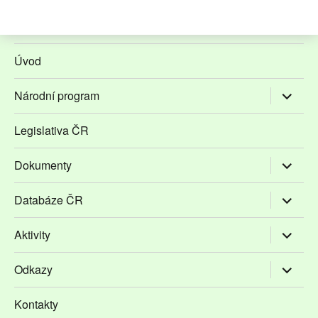
Úvod
Zobrazit
Národní program
podřaze
položky
Legislativa ČR
Zobrazit
Dokumenty
podřaze
položky
Zobrazit
Databáze ČR
podřaze
položky
Zobrazit
Aktivity
podřaze
položky
Zobrazit
Odkazy
podřaze
položky
Kontakty