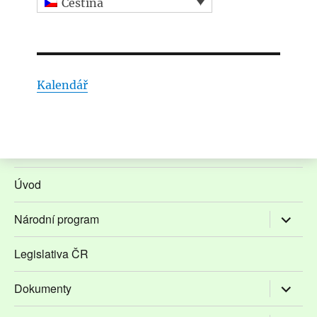
Čeština
Kalendář
Úvod
Zobrazit
Národní program
podřaze
položky
Legislativa ČR
Zobrazit
Dokumenty
podřaze
položky