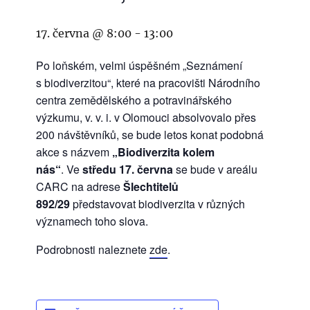
17. června @ 8:00
-
13:00
Po loňském, velmi úspěšném „Seznámení
s biodiverzitou“, které na pracovišti Národního
centra zemědělského a potravinářského
výzkumu, v. v. i. v Olomouci absolvovalo přes
200 návštěvníků, se bude letos konat podobná
akce s názvem
„Biodiverzita kolem
nás“
.
Ve
středu 17. června
se bude v areálu
CARC na adrese
Šlechtitelů
892/29
představovat biodiverzita v různých
významech toho slova.
Podrobnosti naleznete
zde
.