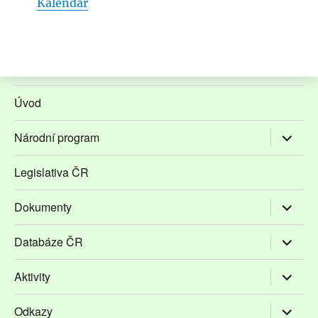
Kalendář
Úvod
Zobrazit
Národní program
podřaze
položky
Legislativa ČR
Zobrazit
Dokumenty
podřaze
položky
Zobrazit
Databáze ČR
podřaze
položky
Zobrazit
Aktivity
podřaze
položky
Zobrazit
Odkazy