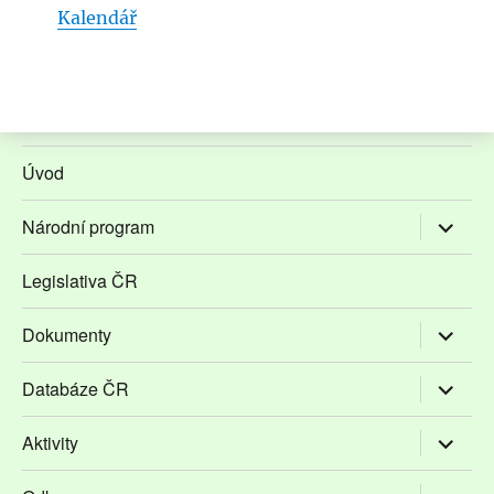
Kalendář
Úvod
Zobrazit
Národní program
podřaze
položky
Legislativa ČR
Zobrazit
Dokumenty
podřaze
položky
Zobrazit
Databáze ČR
podřaze
položky
Zobrazit
Aktivity
podřaze
položky
Zobrazit