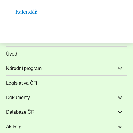
Kalendář
Úvod
Zobrazit
Národní program
podřaze
položky
Legislativa ČR
Zobrazit
Dokumenty
podřaze
položky
Zobrazit
Databáze ČR
podřaze
položky
Zobrazit
Aktivity
podřaze