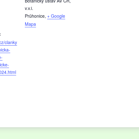
Botanický ústav AV ČR,
v.v.i.
Průhonice
,
+ Google
Mapa
:
cz/clanky
nicka-
e-
icke-
024.html