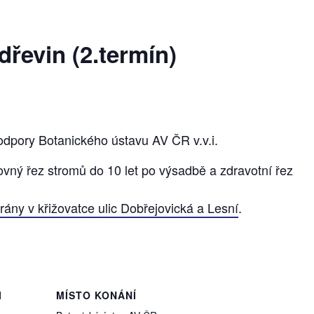
řevin (2.termín)
odpory Botanického ústavu AV ČR v.v.i.
vný řez stromů do 10 let po výsadbě a zdravotní řez
rány v křižovatce ulic Dobřejovická a Lesní
.
I
MÍSTO KONÁNÍ