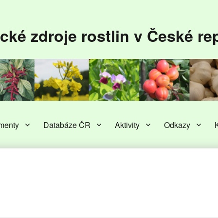
cké zdroje rostlin v České re
menty
Databáze ČR
Aktivity
Odkazy