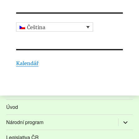
Čeština
Kalendář
Úvod
Zobrazit
Národní program
podřaze
položky
Legislativa ČR