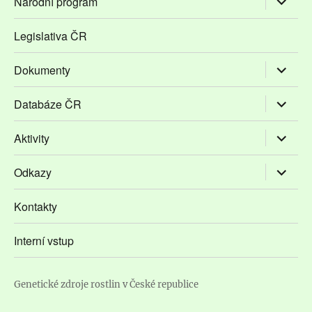
Národní program
podřaze
položky
Legislativa ČR
Zobrazit
Dokumenty
podřaze
položky
Zobrazit
Databáze ČR
podřaze
položky
Zobrazit
Aktivity
podřaze
položky
Zobrazit
Odkazy
podřaze
položky
Kontakty
Interní vstup
Genetické zdroje rostlin v České republice