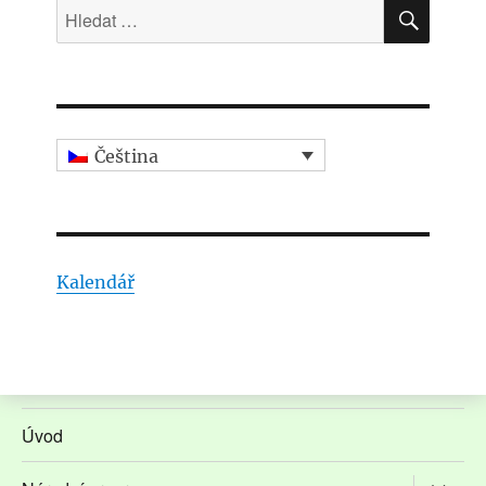
HLED
Hledat:
Čeština
Kalendář
Úvod
Zobrazit