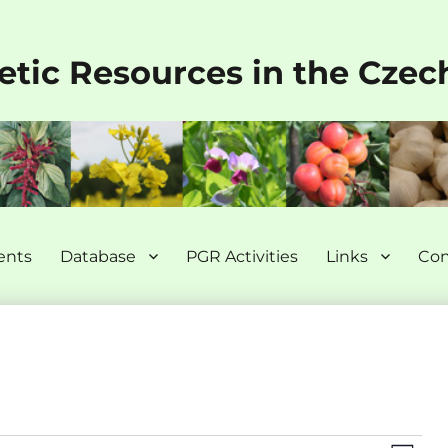
etic Resources in the Czec
nts
Database
PGR Activities
Links
Con